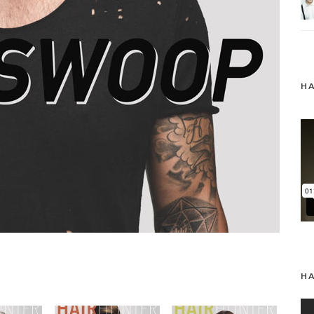
HA
HA